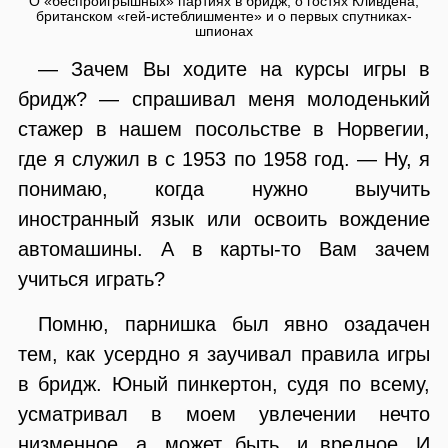
О «беспроигрышных» партиях в бридж, о гостях Кливдена,
британском «гей-истеблишменте» и о первых спутниках-
шпионах
— Зачем Вы ходите на курсы игры в
бридж? — спрашивал меня молоденький
стажер в нашем посольстве в Норвегии,
где я служил в с 1953 по 1958 год. — Ну, я
понимаю, когда нужно выучить
иностранный язык или освоить вождение
автомашины. А в карты-то Вам зачем
учиться играть?
Помню, парнишка был явно озадачен
тем, как усердно я заучивал правила игры
в бридж. Юный пинкертон, судя по всему,
усматривал в моем увлечении нечто
низменное, а, может быть, и вредное. И